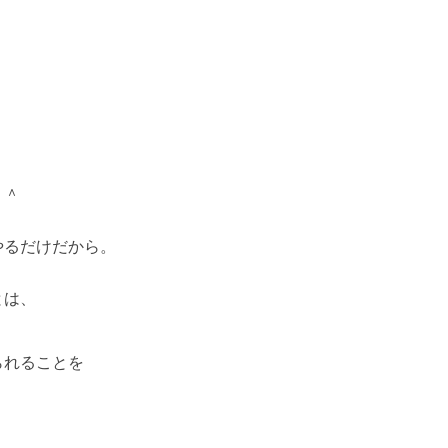
＾＾
やるだけだから。
とは、
られることを